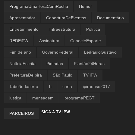
ProgramaUmaHoraComRocha
Humor
Apresentador
CoberturaDeEventos
Documentário
Entretenimento
Infraestrutura
Política
REDEiPW
Assinatura
ConecteEsporte
Fim de ano
GovernoFederal
LeiPauloGustavo
NotíciaEscrita
Pintadas
Plantão24Horas
PrefeituraDeIpirá
São Paulo
TV iPW
Taboãodaserra
b
curta
ipiraense2017
justiça
mensagem
programaPEGT
SIGA A TV IPW
PARCEIROS