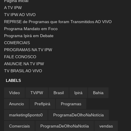
Página inicial
A TV IPW
TV IPW AO VIVO
REPRISE de Programas que foram Transmitidos AO VIVO
Programa Mandato em Foco
Programa Ipirá em Debate
COMERCIAIS
PROGRAMAS NA TV IPW
FALE CONOSCO
ANUNCIE NA TV IPW
TV BRASIL AO VIVO
LABELS
Vídeo
TViPW
Brasil
Ipirá
Bahia
Anuncio
PrefIpirá
Programas
marketing6ponto0
ProgramaDeOlhoNaNotícia
Comerciais
ProgramaDeOlhoNaNotíia
vendas