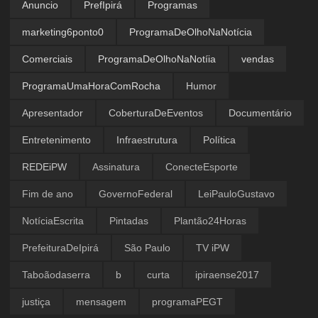
Anuncio
PrefIpirá
Programas
marketing6ponto0
ProgramaDeOlhoNaNotícia
Comerciais
ProgramaDeOlhoNaNotíia
vendas
ProgramaUmaHoraComRocha
Humor
Apresentador
CoberturaDeEventos
Documentário
Entretenimento
Infraestrutura
Política
REDEiPW
Assinatura
ConecteEsporte
Fim de ano
GovernoFederal
LeiPauloGustavo
NotíciaEscrita
Pintadas
Plantão24Horas
PrefeituraDeIpirá
São Paulo
TV iPW
Taboãodaserra
b
curta
ipiraense2017
justiça
mensagem
programaPEGT