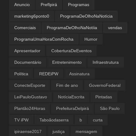
Anuncio
PrefIpirá
Programas
marketing6ponto0
ProgramaDeOlhoNaNotícia
Comerciais
ProgramaDeOlhoNaNotíia
vendas
ProgramaUmaHoraComRocha
Humor
Apresentador
CoberturaDeEventos
Documentário
Entretenimento
Infraestrutura
Política
REDEiPW
Assinatura
ConecteEsporte
Fim de ano
GovernoFederal
LeiPauloGustavo
NotíciaEscrita
Pintadas
Plantão24Horas
PrefeituraDeIpirá
São Paulo
TV iPW
Taboãodaserra
b
curta
ipiraense2017
justiça
mensagem