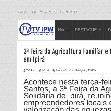
INÍCIO
QUEM SOMOS
CONTATO
Home
DESTAQUE
D
3ª Feira da Agricultura Familiar e
em Ipirá
TV iPW
04:46
NotíciaEscrita
,
PrefIpirá
,
TViPW
Acontece nesta terça-fe
Santos, a 3ª Feira da Ag
Solidária de Ipirá, reuni
empreendedores locais
valorização das riquezas