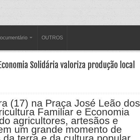
ocumentário
OUTROS
 Economia Solidária valoriza produção local
ira (17) na Praça José Leão dos
ricultura Familiar e Economia
ndo agricultores, artesãos e
 em um grande momento de
 da terra e da cultura popular.