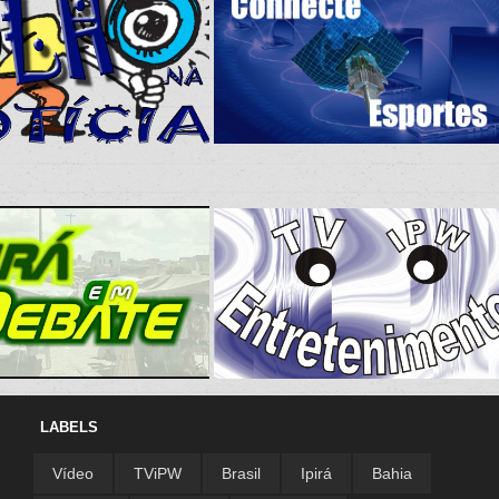
LABELS
Vídeo
TViPW
Brasil
Ipirá
Bahia