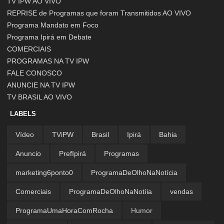
TV IPW AO VIVO
REPRISE de Programas que foram Transmitidos AO VIVO
Programa Mandato em Foco
Programa Ipirá em Debate
COMERCIAIS
PROGRAMAS NA TV IPW
FALE CONOSCO
ANUNCIE NA TV IPW
TV BRASIL AO VIVO
LABELS
Vídeo
TViPW
Brasil
Ipirá
Bahia
Anuncio
PrefIpirá
Programas
marketing6ponto0
ProgramaDeOlhoNaNotícia
Comerciais
ProgramaDeOlhoNaNotíia
vendas
ProgramaUmaHoraComRocha
Humor