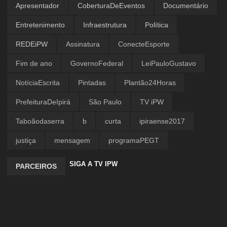
Apresentador
CoberturaDeEventos
Documentário
Entretenimento
Infraestrutura
Política
REDEiPW
Assinatura
ConecteEsporte
Fim de ano
GovernoFederal
LeiPauloGustavo
NotíciaEscrita
Pintadas
Plantão24Horas
PrefeituraDeIpirá
São Paulo
TV iPW
Taboãodaserra
b
curta
ipiraense2017
justiça
mensagem
programaPEGT
SIGA A TV IPW
PARCEIROS