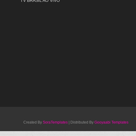
TV BRASIL AO VIVO
Created By
SoraTemplates
| Distributed By
Gooyaabi Templates