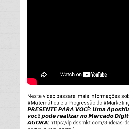
Neste vídeo passarei mais informações sob
#Matemática
 e a Progressão do 
#Marketin
𝙋𝙍𝙀𝙎𝙀𝙉𝙏𝙀 𝙋𝘼𝙍𝘼 𝙑𝙊𝘾Ê: 𝙐𝙢𝙖 𝘼𝙥𝙤𝙨𝙩𝙞𝙡𝙖 
𝙫𝙤𝙘ê 𝙥𝙤𝙙𝙚 𝙧𝙚𝙖𝙡𝙞𝙯𝙖𝙧 𝙣𝙤 𝙈𝙚𝙧𝙘𝙖𝙙𝙤 𝘿𝙞𝙜𝙞
𝘼𝙂𝙊𝙍𝘼: 
https://lp.dssmkt.com/3-ideias-d