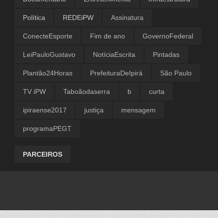
Política
REDEiPW
Assinatura
ConecteEsporte
Fim de ano
GovernoFederal
LeiPauloGustavo
NotíciaEscrita
Pintadas
Plantão24Horas
PrefeituraDeIpirá
São Paulo
TV iPW
Taboãodaserra
b
curta
ipiraense2017
justiça
mensagem
programaPEGT
PARCEIROS