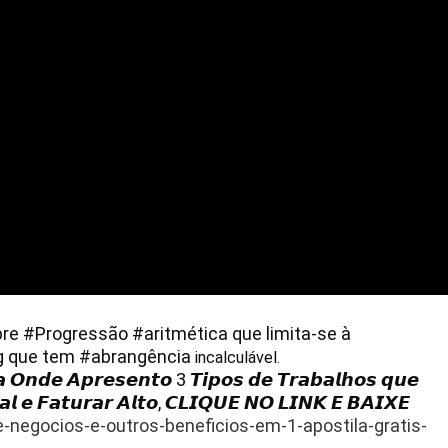
re 
#Progressão
#aritmética
 que limita-se à 
g
 que tem 
#abrangência
𝙊𝙣𝙙𝙚 𝘼𝙥𝙧𝙚𝙨𝙚𝙣𝙩𝙤 3 𝙏𝙞𝙥𝙤𝙨 𝙙𝙚 𝙏𝙧𝙖𝙗𝙖𝙡𝙝𝙤𝙨 𝙦𝙪𝙚 
𝙖𝙡 𝙚 𝙁𝙖𝙩𝙪𝙧𝙖𝙧 𝘼𝙡𝙩𝙤, 𝘾𝙇𝙄𝙌𝙐𝙀 𝙉𝙊 𝙇𝙄𝙉𝙆 𝙀 𝘽𝘼𝙄𝙓𝙀 
e-negocios-e-outros-beneficios-em-1-apostila-gratis-