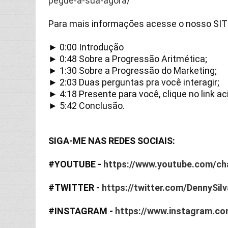
pegue-a-sua-agora/
Para mais informações acesse o nosso SIT
► 
0:00
 Introdução

► 
0:48
 Sobre a Progressão Aritmética;

► 
1:30
 Sobre a Progressão do Marketing;

► 
2:03
 Duas perguntas pra você interagir;

► 
4:18
 Presente para você, clique no link a
► 
5:42
 Conclusão.

SIGA-ME NAS REDES SOCIAIS:

#YOUTUBE
 - 
https://www.youtube.com/
#TWITTER
 - 
https://twitter.com/DennySi
#INSTAGRAM
 - 
https://www.instagram.c