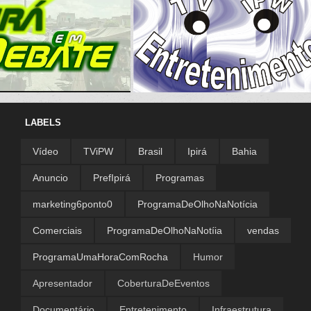
LABELS
Vídeo
TViPW
Brasil
Ipirá
Bahia
Anuncio
PrefIpirá
Programas
marketing6ponto0
ProgramaDeOlhoNaNotícia
Comerciais
ProgramaDeOlhoNaNotíia
vendas
ProgramaUmaHoraComRocha
Humor
Apresentador
CoberturaDeEventos
Documentário
Entretenimento
Infraestrutura