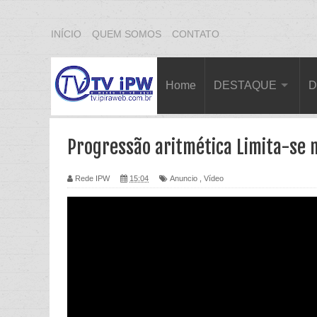
INÍCIO
QUEM SOMOS
CONTATO
Home
DESTAQUE
D
Progressão aritmética Limita-se m
Rede IPW
15:04
Anuncio
,
Vídeo