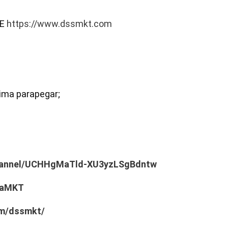
E 
https://www.dssmkt.com
cima parapegar;

channel/UCHHgMaTld-XU3yzLSgBdntw
lvaMKT
om/dssmkt/