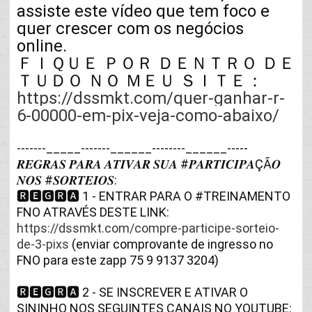
assiste este vídeo que tem foco e 
quer crescer com os negócios 
online.

ＦＩＱＵＥ ＰＯＲ ＤＥＮＴＲＯ ＤＥ 
ＴＵＤＯ ＮＯ ＭＥＵ ＳＩＴＥ：
https://dssmkt.com/quer-ganhar-r-
6-00000-em-pix-veja-como-abaixo/
-------_____-------______--------______-----

𝑹𝑬𝑮𝑹𝑨𝑺 𝑷𝑨𝑹𝑨 𝑨𝑻𝑰𝑽𝑨𝑹 𝑺𝑼𝑨 
#𝑷𝑨𝑹𝑻𝑰𝑪𝑰𝑷𝑨ÇÃ𝑶
𝑵𝑶𝑺 
#𝑺𝑶𝑹𝑻𝑬𝑰𝑶𝑺
: 

🆁🅴🅶🆁🅰 1 - ENTRAR PARA O 
#TREINAMENTO
FNO ATRAVÉS DESTE LINK: 
https://dssmkt.com/compre-participe-sorteio-
de-3-pixs
 (enviar comprovante de ingresso no 
🆁🅴🅶🆁🅰 2 - SE INSCREVER E ATIVAR O 
SININHO NOS SEGUINTES CANAIS NO YOUTUBE:
