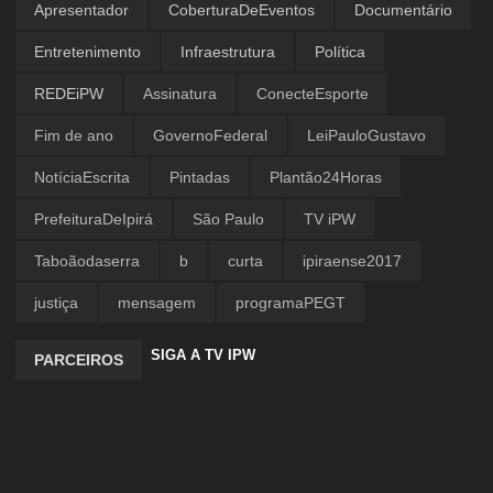
Apresentador
CoberturaDeEventos
Documentário
Entretenimento
Infraestrutura
Política
REDEiPW
Assinatura
ConecteEsporte
Fim de ano
GovernoFederal
LeiPauloGustavo
NotíciaEscrita
Pintadas
Plantão24Horas
PrefeituraDeIpirá
São Paulo
TV iPW
Taboãodaserra
b
curta
ipiraense2017
justiça
mensagem
programaPEGT
SIGA A TV IPW
PARCEIROS