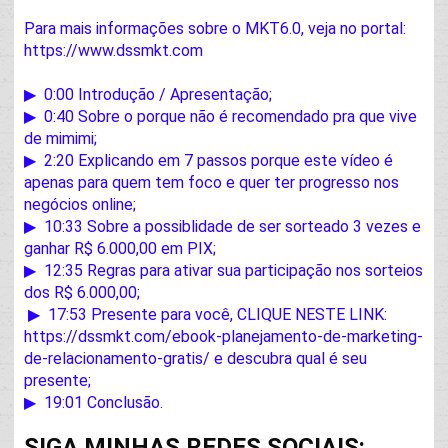
Para mais informações sobre o MKT6.0, veja no portal: 
https://www.dssmkt.com
▶  
0:00
 Introdução / Apresentação;

▶  
0:40
 Sobre o porque não é recomendado pra que vive 
de mimimi;

▶  
2:20
 Explicando em 7 passos porque este vídeo é 
apenas para quem tem foco e quer ter progresso nos 
negócios online;

▶  
10:33
 Sobre a possiblidade de ser sorteado 3 vezes e 
ganhar R$ 6.000,00 em PIX;

▶  
12:35
 Regras para ativar sua participação nos sorteios 
dos R$ 6.000,00;

 ▶  
17:53
 Presente para você, CLIQUE NESTE LINK: 
https://dssmkt.com/ebook-planejamento-de-marketing-
de-relacionamento-gratis/
 e descubra qual é seu 
presente;

▶  
19:01
 Conclusão.
SIGA MINHAS REDES SOCIAIS:
