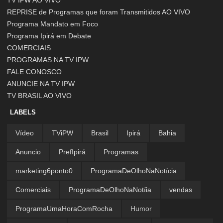
TV IPW AO VIVO
REPRISE de Programas que foram Transmitidos AO VIVO
Programa Mandato em Foco
Programa Ipirá em Debate
COMERCIAIS
PROGRAMAS NA TV IPW
FALE CONOSCO
ANUNCIE NA TV IPW
TV BRASIL AO VIVO
LABELS
Vídeo
TViPW
Brasil
Ipirá
Bahia
Anuncio
PrefIpirá
Programas
marketing6ponto0
ProgramaDeOlhoNaNotícia
Comerciais
ProgramaDeOlhoNaNotíia
vendas
ProgramaUmaHoraComRocha
Humor