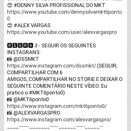
😍 
#DENNY
https://www.youtube.com/dennysilvamkt6ponto
0
😍 
#ALEX
https://www.youtube.com/user/alexvargaspro
🆁🅴🅶🆁🅰 3 - SEGUIR OS SEGUINTES 
INSTAGRANS:

https://www.instagram.com/dssmkt/
 (SEGUIR, 
COMPARTILHAR COM 6

AMIGOS, COMPARTILHAR NO STORIE E DEIXAR O 
SEGUINTE COMENTÁRIO NESTE VÍDEO: Eu 
pratico o 
#MKT6ponto0
)

https://www.instagram.com/mkt6ponto0/
https://www.instagram.com/alexvargaspro/
____------_______-----______-----_____--