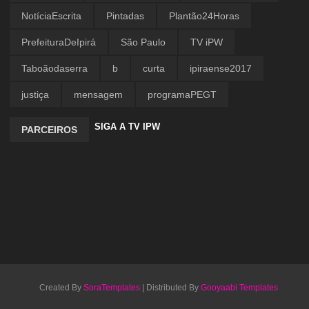
NotíciaEscrita
Pintadas
Plantão24Horas
PrefeituraDeIpirá
São Paulo
TV iPW
Taboãodaserra
b
curta
ipiraense2017
justiça
mensagem
programaPEGT
SIGA A TV IPW
PARCEIROS
Created By
SoraTemplates
| Distributed By
Gooyaabi Templates