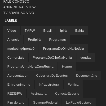
FALE CONOSCO
ANUNCIE NA TV IPW
TV BRASIL AO VIVO
LABELS
Vídeo
TViPW
Brasil
Ipirá
Bahia
Anuncio
PrefIpirá
Programas
marketing6ponto0
ProgramaDeOlhoNaNotícia
Comerciais
ProgramaDeOlhoNaNotíia
vendas
ProgramaUmaHoraComRocha
Humor
Apresentador
CoberturaDeEventos
Documentário
Entretenimento
Infraestrutura
Política
REDEiPW
Assinatura
ConecteEsporte
Fim de ano
GovernoFederal
LeiPauloGustavo