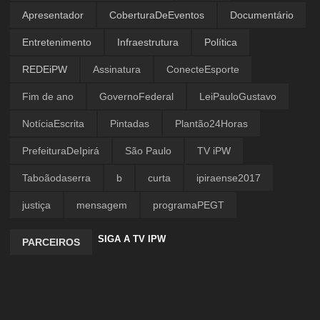
Apresentador
CoberturaDeEventos
Documentário
Entretenimento
Infraestrutura
Política
REDEiPW
Assinatura
ConecteEsporte
Fim de ano
GovernoFederal
LeiPauloGustavo
NotíciaEscrita
Pintadas
Plantão24Horas
PrefeituraDeIpirá
São Paulo
TV iPW
Taboãodaserra
b
curta
ipiraense2017
justiça
mensagem
programaPEGT
SIGA A TV IPW
PARCEIROS