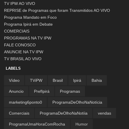
TV IPW AO VIVO
REPRISE de Programas que foram Transmitidos AO VIVO
Programa Mandato em Foco
Programa Ipirá em Debate
COMERCIAIS
PROGRAMAS NA TV IPW
FALE CONOSCO
ANUNCIE NA TV IPW
TV BRASIL AO VIVO
LABELS
Vídeo
TViPW
Brasil
Ipirá
Bahia
Anuncio
PrefIpirá
Programas
marketing6ponto0
ProgramaDeOlhoNaNotícia
Comerciais
ProgramaDeOlhoNaNotíia
vendas
ProgramaUmaHoraComRocha
Humor